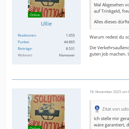
Mal Abgesehen von
auf Trinkgeld, f
Online
Alles dieses dürf
Ullie
Reaktionen
1.055
Warum redest du so
Punkte
44.865
Die Verkehrsaußendi
Beiträge
8.531
guten Job machen. 
Wohnort
Hannover
18. November 2025 um 
Zitat von udo
Ich stelle mir g
wäre garantiert,
Online