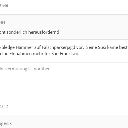
21:46
MHH
nicht sonderlich herausfordernd
ade Sledge Hammer auf Falschparkerjagd vor. Seine Susi käme be
keine Einnahmen mehr für San Francisco.
ldsvermutung ist vorüber.
23:12
ogenix