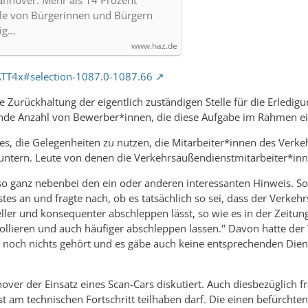
annover. Mehr als 14 Prozent
le von Bürgerinnen und Bürgern
rig…
www.haz.de
/ATT4x#selection-1087.0-1087.66
ie Zurückhaltung der eigentlich zuständigen Stelle für die Erledig
lnde Anzahl von Bewerber*innen, die diese Aufgabe im Rahmen ei
 es, die Gelegenheiten zu nutzen, die Mitarbeiter*innen des Verk
ntern. Leute von denen die Verkehrsaußendienstmitarbeiter*innen
 ganz nebenbei den ein oder anderen interessanten Hinweis. So s
es an und fragte nach, ob es tatsächlich so sei, dass der Verke
ller und konsequenter abschleppen lässt, so wie es in der Zeitung
llieren und auch häufiger abschleppen lassen." Davon hatte der 
h noch nichts gehört und es gäbe auch keine entsprechenden Dien
nover der Einsatz eines Scan-Cars diskutiert. Auch diesbezüglich 
 am technischen Fortschritt teilhaben darf. Die einen befürchte