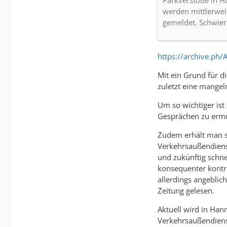
Parkverstöße in H
werden mittlerwei
gemeldet. Schwie
https://archive.ph
Mit ein Grund für d
zuletzt eine mange
Um so wichtiger ist
Gesprächen zu ermu
Zudem erhält man so
Verkehrsaußendienst
und zukünftig schne
konsequenter kontro
allerdings angeblic
Zeitung gelesen.
Aktuell wird in Han
Verkehrsaußendienst