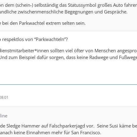
 dem (schein-) selbständig das Statussymbol großes Auto fahren
reundliche zwischenmenschliche Begegnungen und Gespräche.
te bei den Parkwachtel extrem selten sein.
 respektlos von “Parkwachteln”?
enstmitarbeiter*innen sollten viel öfter von Menschen angespro
Und zum Beispiel dafür sorgen, dass keine Radwege und Fußweg
08:01
line
erade Sledge Hammer auf Falschparkerjagd vor. Seine Susi käme 
 danach keine Einnahmen mehr für San Francisco.