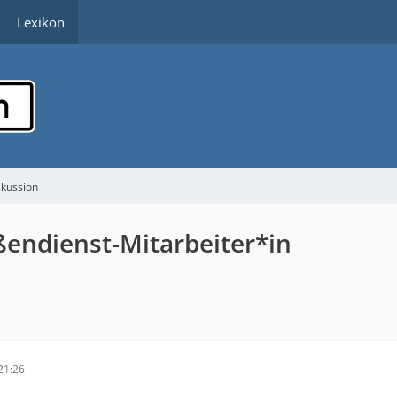
Lexikon
skussion
endienst-Mitarbeiter*in
21:26