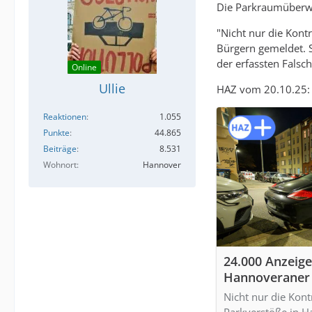
Die Parkraumüberwa
"Nicht nur die Kont
Bürgern gemeldet. S
der erfassten Fals
Online
Ullie
HAZ vom 20.10.25:
Reaktionen
1.055
Punkte
44.865
Beiträge
8.531
Wohnort
Hannover
24.000 Anzei
Hannoveraner 
Nicht nur die Kon