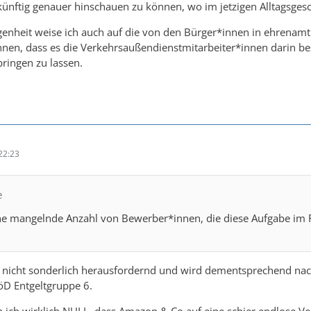
ünftig genauer hinschauen zu können, wo im jetzigen Alltagsgeschä
enheit weise ich auch auf die von den Bürger*innen in ehrenamtli
nen, dass es die Verkehrsaußendienstmitarbeiter*innen darin be
bringen zu lassen.
22:23
e
 eine mangelnde Anzahl von Bewerber*innen, die diese Aufgabe i
 ist nicht sonderlich herausfordernd und wird dementsprechend na
VöD Entgeltgruppe 6.
h ich wirklich NULL, dass Amazon & Co auf eine schier endlose 