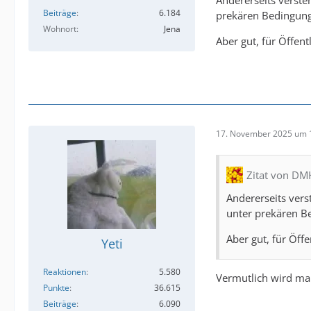
Beiträge
6.184
prekären Bedingunge
Wohnort
Jena
Aber gut, für Öffen
17. November 2025 um 
Zitat von D
Andererseits vers
unter prekären Be
Aber gut, für Öff
Yeti
Reaktionen
5.580
Vermutlich wird man
Punkte
36.615
Beiträge
6.090