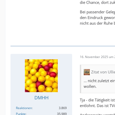
die Chance, dort zuk
Bei passender Geleg
den Eindruck gewon
nicht aus der Ruhe 
16. November 2025 um 
Zitat von Ulli
... nicht zuletzt
wollen.
DMHH
Tja - die Tätigkeit
entlohnt. Das ist T
Reaktionen
3.869
Punkte
35.989
Andererseits verste