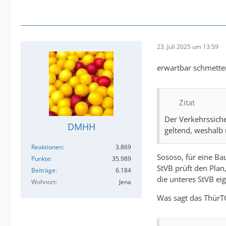
23. Juli 2025 um 13:59
erwartbar schmetter
Zitat
Der Verkehrssich
DMHH
geltend, weshalb
Reaktionen
3.869
Sososo, für eine Ba
Punkte
35.989
StVB prüft den Plan
Beiträge
6.184
die unteres StVB eige
Wohnort
Jena
Was sagt das ThürT