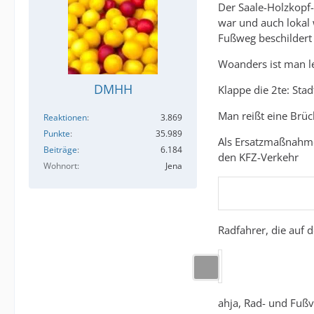
Der Saale-Holzkopf-
war und auch lokal 
Fußweg beschildert
Woanders ist man le
DMHH
Klappe die 2te: Stad
Man reißt eine Brüc
Reaktionen
3.869
Punkte
35.989
Als Ersatzmaßnahme 
Beiträge
6.184
den KFZ-Verkehr
Wohnort
Jena
Radfahrer, die auf
ahja, Rad- und Fußv