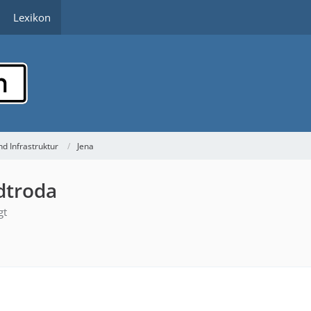
Lexikon
d Infrastruktur
Jena
adtroda
gt