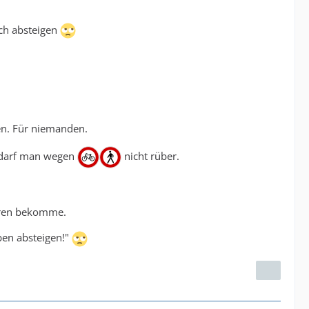
ich absteigen
en. Für niemanden.
 darf man wegen
nicht rüber.
ren bekomme.
ben absteigen!"