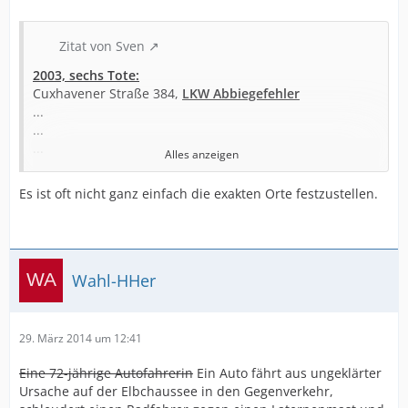
Zitat von Sven
2003, sechs Tote:
Cuxhavener Straße 384,
LKW Abbiegefehler
...
...
...
Alles anzeigen
...
...
Es ist oft nicht ganz einfach die exakten Orte festzustellen.
2004, vier Tote:
Karolinenstraße 35, LKW, Einfahrfehler in fließenden
Verkehr
Barmwisch/Tunierstieg, PKW, Vorfahrt (Verkehrszeichen)
Diekmoorweg/Eberhofweg, PKW Zu hohe
Wahl-HHer
Geschwindigkeit (sonstige Fälle)
...
2005, sieben Tote:
29. März 2014 um 12:41
Isfeldstraße/Osdorfer Landstraße,
LKW Abbiegefehler
Hamburger Straße 41 Verletzung Rechtsfahrgebot durch
Eine 72-jährige Autofahrerin
Ein Auto fährt aus ungeklärter
Radfahrer
Ursache auf der Elbchaussee in den Gegenverkehr,
Holstenwall / Peterstraße, Bus Vorfahrt (Regelung durch