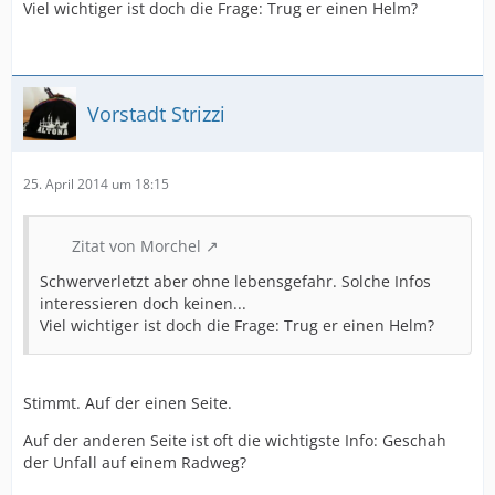
Stapelfelder Straße 44, Einfahrfehler in fließenden
Viel wichtiger ist doch die Frage: Trug er einen Helm?
Verkehr, Radfahrer als Hauptverursacher geführt
Rungedamm, Benutzung falscher Fahrbahn durch
Radfahrer
Moorburger Hinterdeich/Moorburger Hauptdeich,
LKW
Vorstadt Strizzi
Abbiegefehler
Am Eiland/Bismarckstein, Radfahrer hat Vorfahrt
mißachtet (rechts vor links)
2008, neun Tote:
25. April 2014 um 18:15
...
...
Zitat von Morchel
...
...
Schwerverletzt aber ohne lebensgefahr. Solche Infos
...
interessieren doch keinen...
...
Viel wichtiger ist doch die Frage: Trug er einen Helm?
...
...
...
Stimmt. Auf der einen Seite.
2009, sechs Tote:
...
Auf der anderen Seite ist oft die wichtigste Info: Geschah
...
der Unfall auf einem Radweg?
...
...