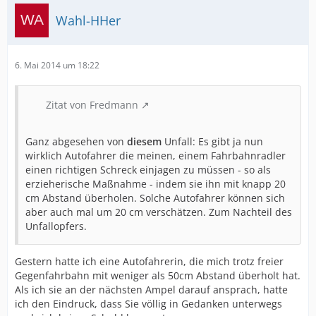
...
Wahl-HHer
...
08.08.2012, Ruschorter Hauptdeich, Alter 33, LKW-
Fahrer überholt trotz Gegenverkehr von Rennradlern,
fahrlässige Tötung und fahrlässige Körperverletzung
6. Mai 2014 um 18:22
zehn Monate auf Bewährung
08.09.2012 August-Krogmann-Straße, Alter 34, drei
Zitat von Fredmann
Kinder, Koma (tot?)
17.09.2012 Elbe Einkaufszentrum
, nach Pressebericht
Schuld bei der Radfahrerin
Ganz abgesehen von
diesem
Unfall: Es gibt ja nun
wirklich Autofahrer die meinen, einem Fahrbahnradler
2012, Verletzte:
einen richtigen Schreck einjagen zu müssen - so als
17.09.2012, Horner Kreisel
erzieherische Maßnahme - indem sie ihn mit knapp 20
cm Abstand überholen. Solche Autofahrer können sich
2013, ? Tote:
aber auch mal um 20 cm verschätzen. Zum Nachteil des
13.07.2013, Jungfernstieg/Lombardsbrücke / Esplanade,
Unfallopfers.
Alter 39, PKW beim Abbiegen übersehen
22.08.2013, Hannoversche Strasse / Nartenstraße, Alter
16,
LKW Rechtsabbieger
Gestern hatte ich eine Autofahrerin, die mich trotz freier
2013, Verletzte:
Gegenfahrbahn mit weniger als 50cm Abstand überholt hat.
03.12.2013, Sülldorfer Kirchenweg
, Fahrerflucht
Als ich sie an der nächsten Ampel darauf ansprach, hatte
ich den Eindruck, dass Sie völlig in Gedanken unterwegs
2014: