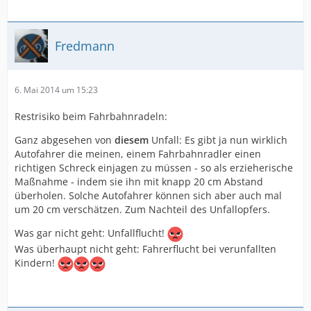
...
19.08.2009, Kieler Strasse / Wördemannsweg, Alter 28,
LKW Abbiegefehler
Fredmann
Meiendorferstrasse 20, Alter ?, Radfahrer, Benutzung
falscher Fahrbahn (hier war wohl ein anderer Radfahrer
schuld)
6. Mai 2014 um 15:23
2010, vier Tote:
...
Restrisiko beim Fahrbahnradeln:
?, Poelchaukamp 27, Alter ?, PKW, falsches verhalten
beim Ein-, Aussteigen
Ganz abgesehen von
diesem
Unfall: Es gibt ja nun wirklich
05.10.2010, Mengestrasse, Alter80,
LKW Abbiegefehler
Autofahrer die meinen, einem Fahrbahnradler einen
?, Grossmannstrasse/Billstrasse, Alter?,
LKW
richtigen Schreck einjagen zu müssen - so als erzieherische
Abbiegefehler
Maßnahme - indem sie ihn mit knapp 20 cm Abstand
2011, drei Tote:
überholen. Solche Autofahrer können sich aber auch mal
17.01.2011, Unnastrasse / Im Gehölz, Alter 46,
LKW
um 20 cm verschätzen. Zum Nachteil des Unfallopfers.
Abbiegefehler
Was gar nicht geht: Unfallflucht!
...
Was überhaupt nicht geht: Fahrerflucht bei verunfallten
...
2011, Verletzte:
Kindern!
22.06.2011,
LKW Rechtsabbieger
2012, vier Tote: