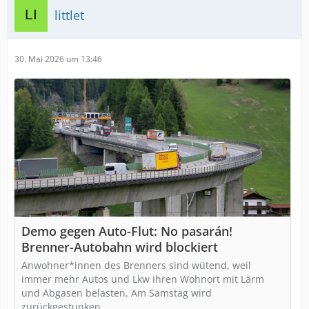
littlet
30. Mai 2026 um 13:46
Demo gegen Auto-Flut: No pasarán!
Brenner-Autobahn wird blockiert
An­woh­ne­r*in­nen des Brenners sind wütend, weil
immer mehr Autos und Lkw ihren Wohnort mit Lärm
und Abgasen belasten. Am Samstag wird
zurückgestunken.