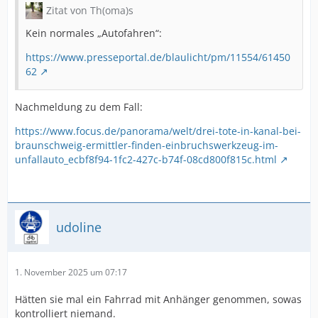
Zitat von Th(oma)s
Kein normales „Autofahren“:
https://www.presseportal.de/blaulicht/pm/11554/61450
62
Nachmeldung zu dem Fall:
https://www.focus.de/panorama/welt/drei-tote-in-kanal-bei-
braunschweig-ermittler-finden-einbruchswerkzeug-im-
unfallauto_ecbf8f94-1fc2-427c-b74f-08cd800f815c.html
udoline
1. November 2025 um 07:17
Hätten sie mal ein Fahrrad mit Anhänger genommen, sowas
kontrolliert niemand.