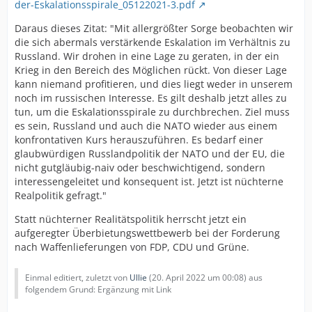
der-Eskalationsspirale_05122021-3.pdf
Daraus dieses Zitat: "Mit allergrößter Sorge beobachten wir
die sich abermals verstärkende Eskalation im Verhältnis zu
Russland. Wir drohen in eine Lage zu geraten, in der ein
Krieg in den Bereich des Möglichen rückt. Von dieser Lage
kann niemand profitieren, und dies liegt weder in unserem
noch im russischen Interesse. Es gilt deshalb jetzt alles zu
tun, um die Eskalationsspirale zu durchbrechen. Ziel muss
es sein, Russland und auch die NATO wieder aus einem
konfrontativen Kurs herauszuführen. Es bedarf einer
glaubwürdigen Russlandpolitik der NATO und der EU, die
nicht gutgläubig-naiv oder beschwichtigend, sondern
interessengeleitet und konsequent ist. Jetzt ist nüchterne
Realpolitik gefragt."
Statt nüchterner Realitätspolitik herrscht jetzt ein
aufgeregter Überbietungswettbewerb bei der Forderung
nach Waffenlieferungen von FDP, CDU und Grüne.
Einmal editiert, zuletzt von
Ullie
(
20. April 2022 um 00:08
) aus
folgendem Grund: Ergänzung mit Link