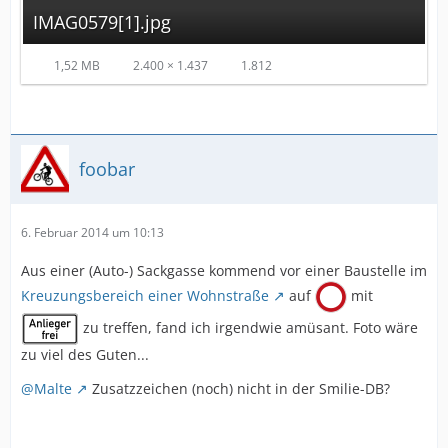
IMAG0579[1].jpg
1,52 MB
2.400 × 1.437
1.812
foobar
6. Februar 2014 um 10:13
Aus einer (Auto-) Sackgasse kommend vor einer Baustelle im
Kreuzungsbereich einer Wohnstraße
auf
mit
zu treffen, fand ich irgendwie amüsant. Foto wäre
zu viel des Guten...
@Malte
Zusatzzeichen (noch) nicht in der Smilie-DB?