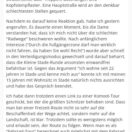
Kopfsteinpflaster. Eine Hauptstraße wird an den denkbar
schlechtesten Stellen gequert.
Nachdem es darauf keine Reaktion gab, habe ich gestern
angerufen. Es dauerte einen Moment, bis die Dame
verstanden hat, dass ich mich nicht über die schlechten
"Radwege" beschweren wollte. Nach anfänglichem
Interesse ("Durch die Fußgängerzone darf man wirklich
nicht fahren, da haben Sie wohl Recht") wurde aber schnell
in den Verteidigungsmodus gewechselt und darauf beharrt,
dass die Kleine Stade-Runde ansonsten einwandfrei
befahrbar ist. Gegen das Argument "Ich wohne seit 22
Jahren in Stade und kenne mich aus" konnte ich mit meinen
15 Jahren mit Wohnsitz in Stade natürlich nichts ausrichten
und habe das Gespräch beendet.
Ich habe dann trotzdem einen Link zu einer Komoot-Tour
geschickt, bei der die größten Schnitzer behoben sind. Dass
man bei einer Freizeit-Route nicht so sehr auf die
Beschaffenheit der Wege achtet, sondern mehr auf die
Landschaft, ist klar. Trotzdem sollte es wenigstens möglich
und erlaubt sein, der Route zu folgen. Wenn man es als
"Fahrrad-Tour" bezeichnet auch möglichst mit dem Fahrrad.