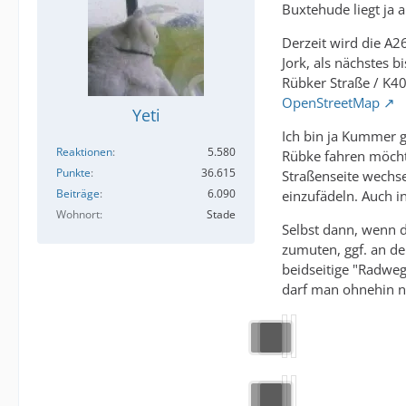
Buxtehude liegt ja 
Derzeit wird die A2
Jork, als nächstes b
Rübker Straße / K4
OpenStreetMap
Yeti
Ich bin ja Kummer 
Reaktionen
5.580
Rübke fahren möcht
Punkte
36.615
Straßenseite wechse
Beiträge
6.090
einzufädeln. Auch i
Wohnort
Stade
Selbst dann, wenn d
zumuten, ggf. an de
beidseitige "Radweg
darf man ohnehin ni