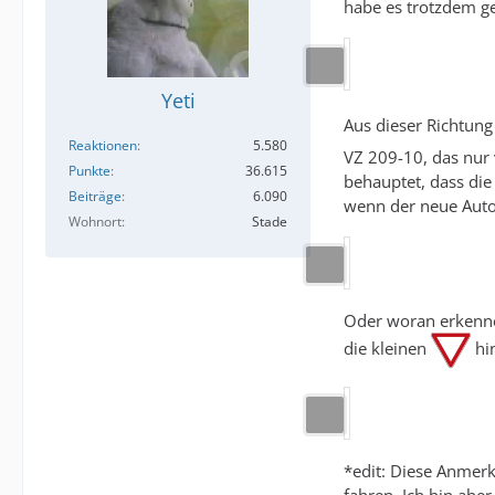
habe es trotzdem g
Yeti
Aus dieser Richtung
Reaktionen
5.580
VZ 209-10, das nur 
Punkte
36.615
behauptet, dass di
Beiträge
6.090
wenn der neue Autob
Wohnort
Stade
Oder woran erkenne 
die kleinen
hin
*edit: Diese Anmer