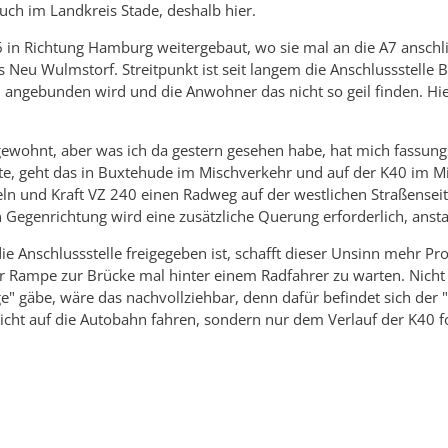
auch im Landkreis Stade, deshalb hier.
6 in Richtung Hamburg weitergebaut, wo sie mal an die A7 anschlie
is Neu Wulmstorf. Streitpunkt ist seit langem die Anschlussstelle
0 angebunden wird und die Anwohner das nicht so geil finden. H
gewohnt, aber was ich da gestern gesehen habe, hat mich fassu
e, geht das in Buxtehude im Mischverkehr und auf der K40 im Mi
ln und Kraft VZ 240 einen Radweg auf der westlichen Straßensei
n Gegenrichtung wird eine zusätzliche Querung erforderlich, ansta
ie Anschlussstelle freigegeben ist, schafft dieser Unsinn mehr 
r Rampe zur Brücke mal hinter einem Radfahrer zu warten. Nicht
e" gäbe, wäre das nachvollziehbar, denn dafür befindet sich der 
cht auf die Autobahn fahren, sondern nur dem Verlauf der K40 f