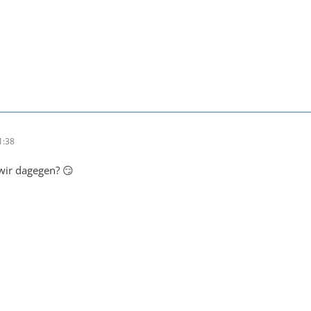
1:38
wir dagegen? 😏