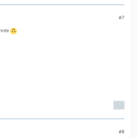
#7
önnte
#8