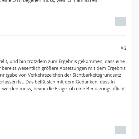
it eine OWi begehen muss, weil ich nämlich ein
#6
estellt, und bin trotzdem zum Ergebnis gekommen, dass eine
ver bereits wesentlich größere Absetzungen mit dem Ergebnis
kanntgabe von Verkehrszeichen der Sichtbarkeitsgrundsatz
erfassen ist. Das beißt sich mit dem Gedanken, dass in
et werden muss, bevor die Frage, ob eine Benutzungspflicht