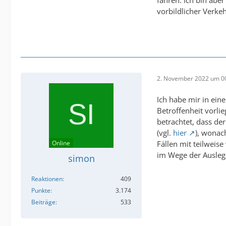
fahren. Ich bin abe
vorbildlicher Verke
2. November 2022 um 0
Ich habe mir in ein
Betroffenheit vorli
betrachtet, dass der
(vgl.
hier
), wonac
Online
Fällen mit teilweis
im Wege der Ausleg
simon
Reaktionen
409
Punkte
3.174
Beiträge
533