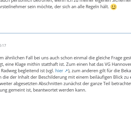
r auch persönlich betroffen, wenn ich zu meiner eigenen Sicherhe
hrsteilnehmer sein möchte, der sich an alle Regeln hält.
0:17
em ähnlichen Fall bei uns auch schon einmal die gleiche Frage g
egt, eine Klage mithin statthaft ist. Zum einen hat das VG Hanno
 Radweg begleitend ist (vgl.
hier
), zum anderen gilt für die Be
h die der Inhalt der Beschilderung mit einem beiläufigen Blick zu 
e weiter abgesetzten Abschnitten zunächst der ganze Teil betracht
ung gemeint ist, beantwortet werden kann.