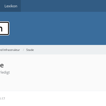
Lexikon
d Infrastruktur
Stade
de
ledigt
1:17