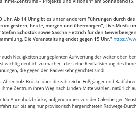
des Ihme-Zentrums – Projekte und Visionen“ am
Sonnabend (5. 
0 Uhr.
Ab 14 Uhr gibt es unter anderem Führungen durch das
um gestern, heute, morgen und übermorgen“, Live-Musik und
Stefan Schostok sowie Sascha Hettrich für den Gewerbeeigent
sammlung. Die Veranstaltung endet gegen 15 Uhr."
https://w
r auch Neuigkeiten zur geplanten Aufwertung der weiter oben be
st wichtig deutlich zu machen, dass eine Revitalisierung des Ih
anungen, die gegen den Radverkehr gerichtet sind!
Ida-Ahrenholz-Brücke über die zahlreiche Fußgänger und Radfahre
 Ihme-Zentrum ihren Weg nach Linden-Mitte wählen, natürlich au
er Ida-Ahrenholzbrücke, aufgenommen von der Calenberger-Neusta
Einfahrt zur bislang nur provisorisch hergerichteten Radwege-Durch