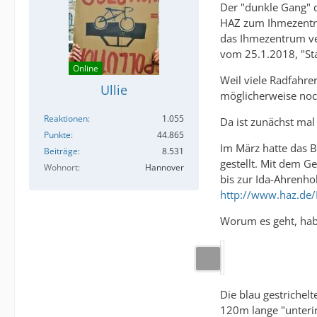
Der "dunkle Gang" d
HAZ zum Ihmezentru
das Ihmezentrum ver
vom 25.1.2018, "S
Online
Weil viele Radfahr
Ullie
möglicherweise noch
Reaktionen
1.055
Da ist zunächst mal 
Punkte
44.865
Im März hatte das B
Beiträge
8.531
gestellt. Mit dem G
Wohnort
Hannover
bis zur Ida-Ahrenh
http://www.haz.de
Worum es geht, hab 
Die blau gestrichel
120m lange "unteri