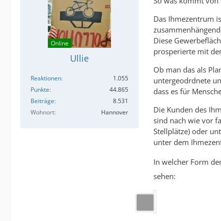
So was kommt von 
Das Ihmezentrum ist
zusammenhängenden 
Diese Gewerbefläche
Online
prosperierte mit de
Ullie
Ob man das als Plan
Reaktionen
1.055
untergeodrdnete und
Punkte
44.865
dass es für Mensche
Beiträge
8.531
Die Kunden des Ihm
Wohnort
Hannover
sind nach wie vor 
Stellplätze) oder u
unter dem Ihmezentr
In welcher Form de
sehen: