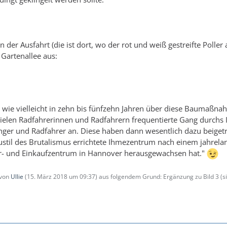
n der Ausfahrt (die ist dort, wo der rot und weiß gestreifte Poller
 Gartenallee aus:
k, wie vielleicht in zehn bis fünfzehn Jahren über diese Baumaßn
ielen Radfahrerinnen und Radfahrern frequentierte Gang durch
er und Radfahrer an. Diese haben dann wesentlich dazu beigetra
stil des Brutalismus errichtete Ihmezentrum nach einem jahrela
tur- und Einkaufzentrum in Hannover herausgewachsen hat."
 von
Ullie
(
15. März 2018 um 09:37
) aus folgendem Grund: Ergänzung zu Bild 3 (