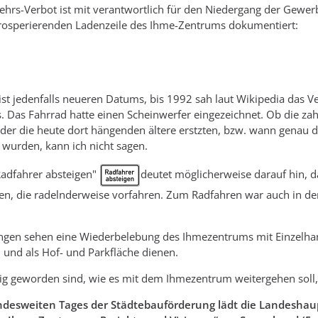
hrs-Verbot ist mit verantwortlich für den Niedergang der Gewer
prosperierenden Ladenzeile des Ihme-Zentrums dokumentiert:
ist jedenfalls neueren Datums, bis 1992 sah laut Wikipedia das Ve
. Das Fahrrad hatte einen Scheinwerfer eingezeichnet. Ob die zah
er die heute dort hängenden ältere erstzten, bzw. wann genau di
 wurden, kann ich nicht sagen.
Radfahrer absteigen"
deutet möglicherweise darauf hin, 
en, die radelnderweise vorfahren. Zum Radfahren war auch in den
ngen sehen eine Wiederbelebung des Ihmezentrums mit Einzelhand
 und als Hof- und Parkfläche dienen.
erig geworden sind, wie es mit dem Ihmezentrum weitergehen soll
ndesweiten Tages der Städtebauförderung lädt die Landeshaup