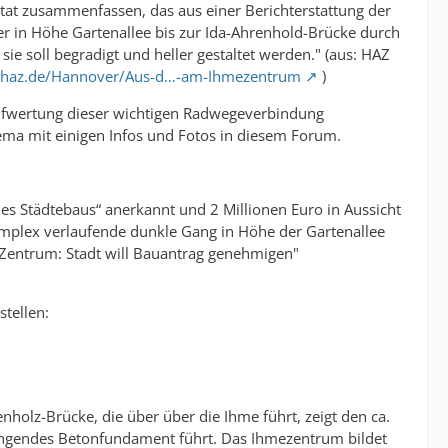
tat zusammenfassen, das aus einer Berichterstattung der
 in Höhe Gartenallee bis zur Ida-Ahrenhold-Brücke durch
ie soll begradigt und heller gestaltet werden." (aus: HAZ
.haz.de/Hannover/Aus-d…-am-Ihmezentrum
)
ufwertung dieser wichtigen Radwegeverbindung
ema mit einigen Infos und Fotos in diesem Forum.
s Städtebaus“ anerkannt und 2 Millionen Euro in Aussicht
Komplex verlaufende dunkle Gang in Höhe der Gartenallee
Zentrum: Stadt will Bauantrag genehmigen"
tellen:
holz-Brücke, die über über die Ihme führt, zeigt den ca.
ngendes Betonfundament führt. Das Ihmezentrum bildet