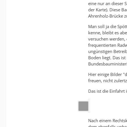
eine nur an dieser 
der Karte). Diese B
Ahrenholz-Brücke z
Man soll ja die Spö
kenne, bleibt es ab
versuchen werden, e
frequentierten Radw
ungünstigen Betreib
Boden liegt. Das is
Bundesbauministeriu
Hier einige Bilder 
freuen, nicht zulert
Das ist die Einfahrt
Nach einem Rechtskni
dem ebenfalls unbed