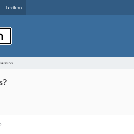
Lexikon
skussion
s?
9