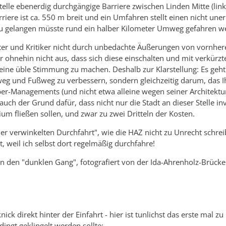
Stelle ebenerdig durchgängige Barriere zwischen Linden Mitte (link
arriere ist ca. 550 m breit und ein Umfahren stellt einen nicht u
u gelangen müsste rund ein halber Kilometer Umweg gefahren w
tter und Kritiker nicht durch unbedachte Äußerungen von vornhere
er ohnehin nicht aus, dass sich diese einschalten und mit verkür
ine üble Stimmung zu machen. Deshalb zur Klarstellung: Es geht be
eg und Fußweg zu verbessern, sondern gleichzeitig darum, das I
er-Managements (und nicht etwa alleine wegen seiner Architektu
t auch der Grund dafür, dass nicht nur die Stadt an dieser Stelle 
m fließen sollen, und zwar zu zwei Dritteln der Kosten.
"der verwinkelten Durchfahrt", wie die HAZ nicht zu Unrecht schre
zt, weil ich selbst dort regelmäßig durchfahre!
 in den "dunklen Gang", fotografiert von der Ida-Ahrenholz-Brücke
ck direkt hinter der Einfahrt - hier ist tunlichst das erste mal zu
ingt geklingelt werden sollte: