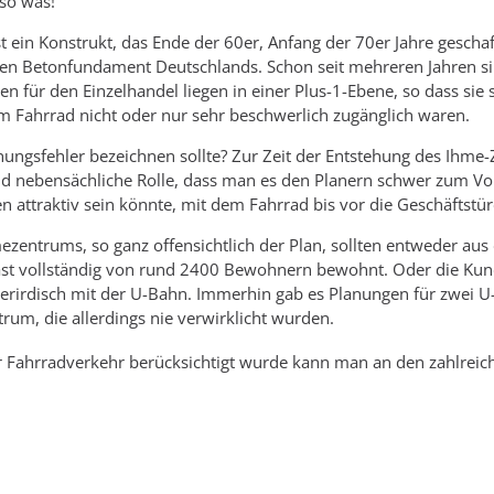
so was!
 ein Konstrukt, das Ende der 60er, Anfang der 70er Jahre gescha
Betonfundament Deutschlands. Schon seit mehreren Jahren sind
n für den Einzelhandel liegen in einer Plus-1-Ebene, so dass sie 
m Fahrrad nicht oder nur sehr beschwerlich zugänglich waren.
ungsfehler bezeichnen sollte? Zur Zeit der Entstehung des Ihme-
 nebensächliche Rolle, dass man es den Planern schwer zum Vorw
n attraktiv sein könnte, mit dem Fahrrad bis vor die Geschäftstür
ezentrums, so ganz offensichtlich der Plan, sollten entweder
fast vollständig von rund 2400 Bewohnern bewohnt. Oder die Kun
nterirdisch mit der U-Bahn. Immerhin gab es Planungen für zwei
um, die allerdings nie verwirklicht wurden.
r Fahrradverkehr berücksichtigt wurde kann man an den zahlreic