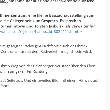
Mai)
am Ihmeufer auf Höhe der Ida-Arenhold-Brücke
 Ihme-Zentrum, eine kleine Bauzaunausstellung zum
 die Gelegenheit zum Gespräch. Es sprechen
ümer Intown und Torsten Jaskulski als Verwalter für
ww.focus.de/regional/hanno…id_8829111.html
reits gezeigten Radwege-Durchfahrt durch das Ihme-
me-Zentrums nur mit dem Radverkehr möglich sein wird,
r ihren Weg von der Calenberger Neustadt über den Fluss
ch in umgekehrter Richtung.
dt-Seite aus. Und ein zweites Bild, mit einem Hinweis auf
fahrt.