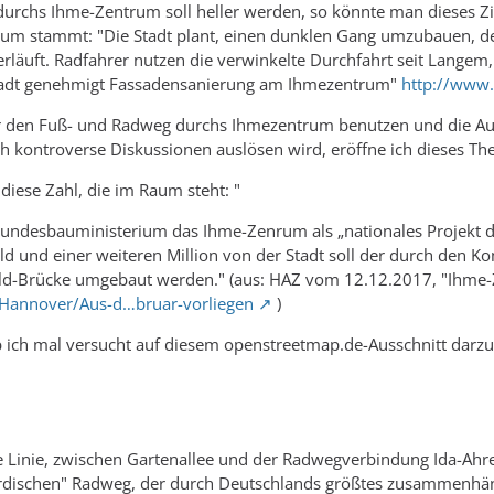
urchs Ihme-Zentrum soll heller werden, so könnte man dieses Zi
m stammt: "Die Stadt plant, einen dunklen Gang umzubauen, der
läuft. Radfahrer nutzen die verwinkelte Durchfahrt seit Langem, s
tadt genehmigt Fassadensanierung am Ihmezentrum"
http://www
er den Fuß- und Radweg durchs Ihmezentrum benutzen und die A
 kontroverse Diskussionen auslösen wird, eröffne ich dieses Th
diese Zahl, die im Raum steht: "
undesbauministerium das Ihme-Zenrum als „nationales Projekt de
eld und einer weiteren Million von der Stadt soll der durch den 
old-Brücke umgebaut werden." (aus: HAZ vom 12.12.2017, "Ihme-
/Hannover/Aus-d…bruar-vorliegen
)
ich mal versucht auf diesem openstreetmap.de-Ausschnitt darzus
te Linie, zwischen Gartenallee und der Radwegverbindung Ida-Ahren
rdischen" Radweg, der durch Deutschlands größtes zusammenhä