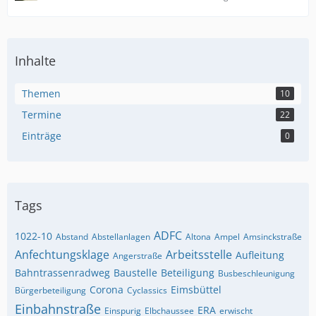
Inhalte
Themen
10
Termine
22
Einträge
0
Tags
ADFC
1022-10
Abstand
Abstellanlagen
Altona
Ampel
Amsinckstraße
Anfechtungsklage
Arbeitsstelle
Aufleitung
Angerstraße
Bahntrassenradweg
Baustelle
Beteiligung
Busbeschleunigung
Corona
Eimsbüttel
Bürgerbeteiligung
Cyclassics
Einbahnstraße
ERA
Einspurig
Elbchaussee
erwischt