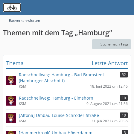
Radverkehrsforum
Themen mit dem Tag „Hamburg“
Suche nach Tags
Thema
Letzte Antwort
Radschnellweg: Hamburg - Bad Bramstedt
52
(Hamburger Abschnitt)
KSM
18. Juni 2022 um 12:46
Radschnellweg: Hamburg - Elmshorn
10
KSM
9. August 2021 um 21:36
[Altona] Umbau Louise-Schröder-Straße
10
KSM
31. Juli 2021 um 20:36
[Hammerbrook] Umbau Högerdamm
3