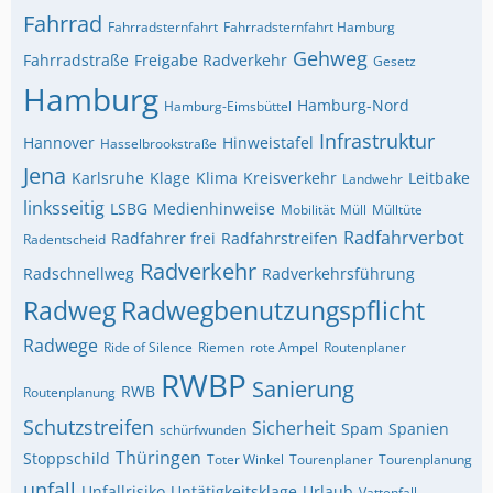
Fahrrad
Fahrradsternfahrt
Fahrradsternfahrt Hamburg
Gehweg
Fahrradstraße
Freigabe Radverkehr
Gesetz
Hamburg
Hamburg-Nord
Hamburg-Eimsbüttel
Infrastruktur
Hannover
Hinweistafel
Hasselbrookstraße
Jena
Karlsruhe
Klage
Klima
Kreisverkehr
Leitbake
Landwehr
linksseitig
LSBG
Medienhinweise
Mobilität
Müll
Mülltüte
Radfahrverbot
Radfahrer frei
Radfahrstreifen
Radentscheid
Radverkehr
Radschnellweg
Radverkehrsführung
Radweg
Radwegbenutzungspflicht
Radwege
Ride of Silence
Riemen
rote Ampel
Routenplaner
RWBP
Sanierung
RWB
Routenplanung
Schutzstreifen
Sicherheit
Spam
Spanien
schürfwunden
Thüringen
Stoppschild
Toter Winkel
Tourenplaner
Tourenplanung
unfall
Unfallrisiko
Untätigkeitsklage
Urlaub
Vattenfall