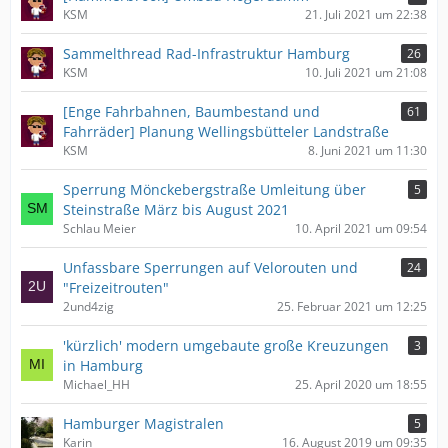
KSM
21. Juli 2021 um 22:38
Sammelthread Rad-Infrastruktur Hamburg
26
KSM
10. Juli 2021 um 21:08
[Enge Fahrbahnen, Baumbestand und
61
Fahrräder] Planung Wellingsbütteler Landstraße
KSM
8. Juni 2021 um 11:30
Sperrung Mönckebergstraße Umleitung über
5
Steinstraße März bis August 2021
Schlau Meier
10. April 2021 um 09:54
Unfassbare Sperrungen auf Velorouten und
24
"Freizeitrouten"
2und4zig
25. Februar 2021 um 12:25
'kürzlich' modern umgebaute große Kreuzungen
3
in Hamburg
Michael_HH
25. April 2020 um 18:55
Hamburger Magistralen
5
Karin
16. August 2019 um 09:35