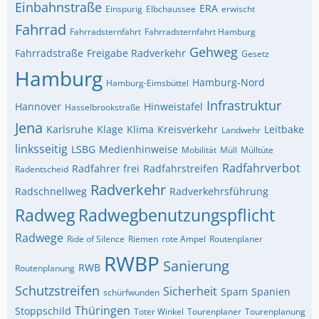
Einbahnstraße
ERA
Einspurig
Elbchaussee
erwischt
Fahrrad
Fahrradsternfahrt
Fahrradsternfahrt Hamburg
Gehweg
Fahrradstraße
Freigabe Radverkehr
Gesetz
Hamburg
Hamburg-Nord
Hamburg-Eimsbüttel
Infrastruktur
Hannover
Hinweistafel
Hasselbrookstraße
Jena
Karlsruhe
Klage
Klima
Kreisverkehr
Leitbake
Landwehr
linksseitig
LSBG
Medienhinweise
Mobilität
Müll
Mülltüte
Radfahrverbot
Radfahrer frei
Radfahrstreifen
Radentscheid
Radverkehr
Radschnellweg
Radverkehrsführung
Radweg
Radwegbenutzungspflicht
Radwege
Ride of Silence
Riemen
rote Ampel
Routenplaner
RWBP
Sanierung
RWB
Routenplanung
Schutzstreifen
Sicherheit
Spam
Spanien
schürfwunden
Thüringen
Stoppschild
Toter Winkel
Tourenplaner
Tourenplanung