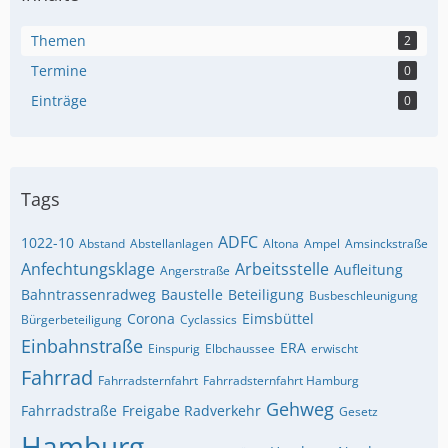
Themen
2
Termine
0
Einträge
0
Tags
ADFC
1022-10
Abstand
Abstellanlagen
Altona
Ampel
Amsinckstraße
Anfechtungsklage
Arbeitsstelle
Aufleitung
Angerstraße
Bahntrassenradweg
Baustelle
Beteiligung
Busbeschleunigung
Corona
Eimsbüttel
Bürgerbeteiligung
Cyclassics
Einbahnstraße
ERA
Einspurig
Elbchaussee
erwischt
Fahrrad
Fahrradsternfahrt
Fahrradsternfahrt Hamburg
Gehweg
Fahrradstraße
Freigabe Radverkehr
Gesetz
Hamburg