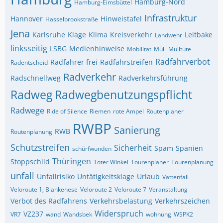
Hamburg-Nord
Hamburg-Eimsbüttel
Infrastruktur
Hannover
Hinweistafel
Hasselbrookstraße
Jena
Karlsruhe
Klage
Klima
Kreisverkehr
Leitbake
Landwehr
linksseitig
LSBG
Medienhinweise
Mobilität
Müll
Mülltüte
Radfahrverbot
Radfahrer frei
Radfahrstreifen
Radentscheid
Radverkehr
Radschnellweg
Radverkehrsführung
Radweg
Radwegbenutzungspflicht
Radwege
Ride of Silence
Riemen
rote Ampel
Routenplaner
RWBP
Sanierung
RWB
Routenplanung
Schutzstreifen
Sicherheit
Spam
Spanien
schürfwunden
Thüringen
Stoppschild
Toter Winkel
Tourenplaner
Tourenplanung
unfall
Unfallrisiko
Untätigkeitsklage
Urlaub
Vattenfall
Veloroute 1; Blankenese
Veloroute 2
Veloroute 7
Veranstaltung
Verbot des Radfahrens
Verkehrsbelastung
Verkehrszeichen
Widerspruch
VZ237
VR7
wand
Wandsbek
wohnung
WSPK2