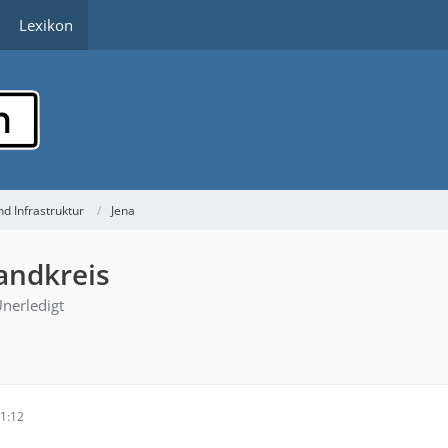
Lexikon
d Infrastruktur
Jena
andkreis
nerledigt
1:12