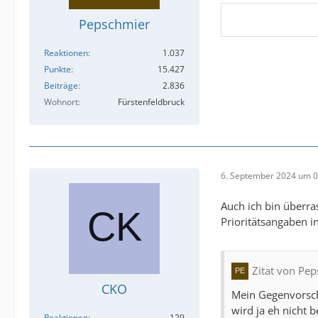
Pepschmier
Reaktionen
1.037
Punkte
15.427
Beiträge
2.836
Wohnort
Fürstenfeldbruck
6. September 2024 um 0
Auch ich bin überras
Prioritätsangaben i
Zitat von Pe
CKO
Mein Gegenvorschl
wird ja eh nicht 
Reaktionen
129