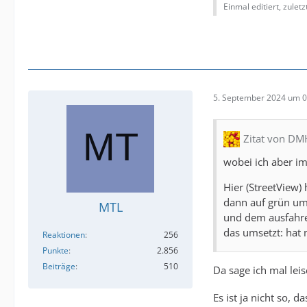
Einmal editiert, zulet
5. September 2024 um 0
Zitat von D
wobei ich aber i
Hier (StreetView)
dann auf grün ums
MTL
und dem ausfahr
das umsetzt: hat
Reaktionen
256
Punkte
2.856
Beiträge
510
Da sage ich mal lei
Es ist ja nicht so,