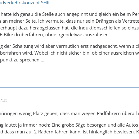
adverkehrskonzept SHK
 hatte ich genau die Stelle auch angepinnt und gleich ein beim Pe
 an meiner Seite. Ich vermute, dass nur sein Drängen als Vertret
rhaupt dazu herabgelassen hat, die Induktionsschleifen so einzus
 E-Bike drüberfahren, ohne irgendetwas auszulösen.
 der Schaltung wird aber vermutlich erst nachgedacht, wenn sich
erfahren wird. Wobei ich nicht sicher bin, ob einer ausreichen
unkt zu sprechen ...
7:25
hüringen wenig Platz geben, dass man wegen Radfahrern überall
 lautet ja immer noch: Eine große Säge besorgen und alle Autos 
nd dass man auf 2 Rädern fahren kann, ist hinlänglich bewiesen.