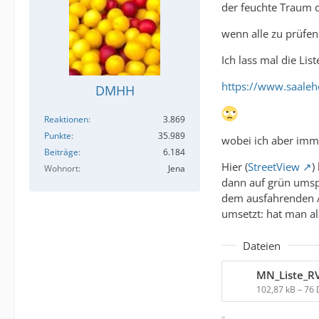
der feuchte Traum 
wenn alle zu prüf
Ich lass mal die Lis
https://www.saaleh
DMHH
Reaktionen
3.869
Punkte
35.989
wobei ich aber imme
Beiträge
6.184
Hier (
StreetView
)
Wohnort
Jena
dann auf grün umspr
dem ausfahrenden /
umsetzt: hat man a
Dateien
MN_Liste_RV
102,87 kB – 76