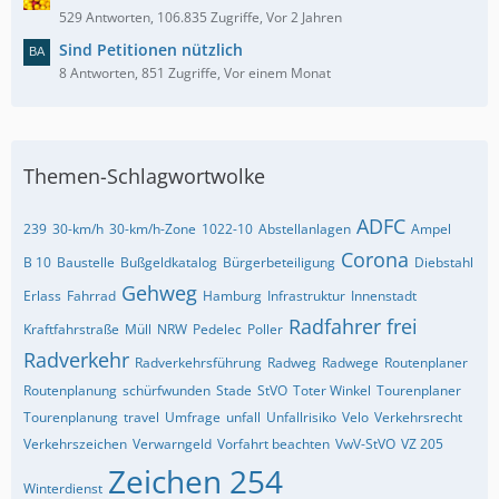
529 Antworten, 106.835 Zugriffe, Vor 2 Jahren
Sind Petitionen nützlich
8 Antworten, 851 Zugriffe, Vor einem Monat
Themen-Schlagwortwolke
ADFC
239
30-km/h
30-km/h-Zone
1022-10
Abstellanlagen
Ampel
Corona
B 10
Baustelle
Bußgeldkatalog
Bürgerbeteiligung
Diebstahl
Gehweg
Erlass
Fahrrad
Hamburg
Infrastruktur
Innenstadt
Radfahrer frei
Kraftfahrstraße
Müll
NRW
Pedelec
Poller
Radverkehr
Radverkehrsführung
Radweg
Radwege
Routenplaner
Routenplanung
schürfwunden
Stade
StVO
Toter Winkel
Tourenplaner
Tourenplanung
travel
Umfrage
unfall
Unfallrisiko
Velo
Verkehrsrecht
Verkehrszeichen
Verwarngeld
Vorfahrt beachten
VwV-StVO
VZ 205
Zeichen 254
Winterdienst