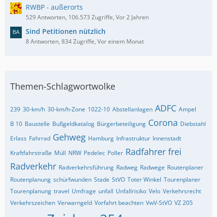
RWBP - außerorts
529 Antworten, 106.573 Zugriffe, Vor 2 Jahren
Sind Petitionen nützlich
8 Antworten, 834 Zugriffe, Vor einem Monat
Themen-Schlagwortwolke
ADFC
239
30-km/h
30-km/h-Zone
1022-10
Abstellanlagen
Ampel
Corona
B 10
Baustelle
Bußgeldkatalog
Bürgerbeteiligung
Diebstahl
Gehweg
Erlass
Fahrrad
Hamburg
Infrastruktur
Innenstadt
Radfahrer frei
Kraftfahrstraße
Müll
NRW
Pedelec
Poller
Radverkehr
Radverkehrsführung
Radweg
Radwege
Routenplaner
Routenplanung
schürfwunden
Stade
StVO
Toter Winkel
Tourenplaner
Tourenplanung
travel
Umfrage
unfall
Unfallrisiko
Velo
Verkehrsrecht
Verkehrszeichen
Verwarngeld
Vorfahrt beachten
VwV-StVO
VZ 205