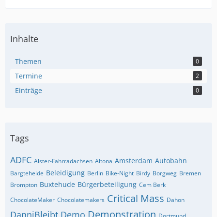
Inhalte
Themen
0
Termine
2
Einträge
0
Tags
ADFC
Amsterdam
Autobahn
Alster-Fahrradachsen
Altona
Beleidigung
Bargteheide
Berlin
Bike-Night
Birdy
Borgweg
Bremen
Buxtehude
Bürgerbeteiligung
Brompton
Cem Berk
Critical Mass
ChocolateMaker
Chocolatemakers
Dahon
Demonstration
DanniBleibt
Demo
Dortmund