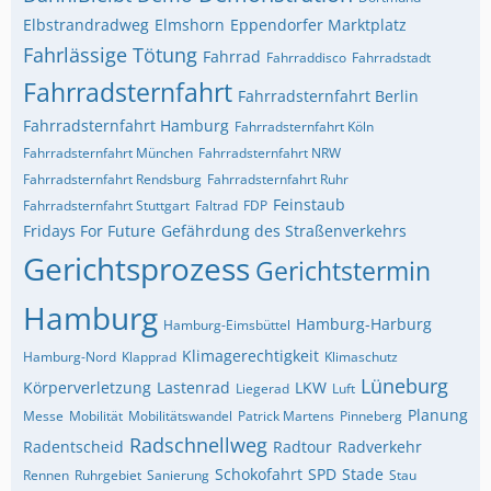
Elbstrandradweg
Elmshorn
Eppendorfer Marktplatz
Fahrlässige Tötung
Fahrrad
Fahrraddisco
Fahrradstadt
Fahrradsternfahrt
Fahrradsternfahrt Berlin
Fahrradsternfahrt Hamburg
Fahrradsternfahrt Köln
Fahrradsternfahrt München
Fahrradsternfahrt NRW
Fahrradsternfahrt Rendsburg
Fahrradsternfahrt Ruhr
Feinstaub
Fahrradsternfahrt Stuttgart
Faltrad
FDP
Fridays For Future
Gefährdung des Straßenverkehrs
Gerichtsprozess
Gerichtstermin
Hamburg
Hamburg-Harburg
Hamburg-Eimsbüttel
Klimagerechtigkeit
Hamburg-Nord
Klapprad
Klimaschutz
Lüneburg
Körperverletzung
Lastenrad
LKW
Liegerad
Luft
Planung
Messe
Mobilität
Mobilitätswandel
Patrick Martens
Pinneberg
Radschnellweg
Radentscheid
Radtour
Radverkehr
Schokofahrt
SPD
Stade
Rennen
Ruhrgebiet
Sanierung
Stau