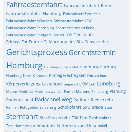
Fahrradsternfahrt
Fahrradsternfahrt Berlin
Fahrradsternfahrt Hamburg
Fahrradsternfahrt Köln
Fahrradsternfahrt München
Fahrradsternfahrt NRW
Fahrradsternfahrt Rendsburg
Fahrradsternfahrt Ruhr
Feinstaub
Fahrradsternfahrt Stuttgart
Faltrad
FDP
Fridays For Future
Gefährdung des Straßenverkehrs
Gerichtsprozess
Gerichtstermin
Hamburg
Hamburg-Harburg
Hamburg-Eimsbüttel
Klimagerechtigkeit
Hamburg-Nord
Klapprad
Klimaschutz
Lüneburg
Körperverletzung
Lastenrad
LKW
Liegerad
Luft
Planung
Messe
Mobilität
Mobilitätswandel
Patrick Martens
Pinneberg
Radschnellweg
Radentscheid
Radtour
Radverkehr
Schokofahrt
SPD
Stade
Rennen
Ruhrgebiet
Sanierung
Stau
Sternfahrt
Straßenverkehr
T30
Tern
TresHombres
unerlaubtes Entfernen vom Unfa
Tres Hombres
unfall