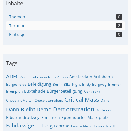
Inhalte
Themen
0
Termine
2
Einträge
0
Tags
ADFC
Amsterdam
Autobahn
Alster-Fahrradachsen
Altona
Beleidigung
Bargteheide
Berlin
Bike-Night
Birdy
Borgweg
Bremen
Buxtehude
Bürgerbeteiligung
Brompton
Cem Berk
Critical Mass
ChocolateMaker
Chocolatemakers
Dahon
Demonstration
DanniBleibt
Demo
Dortmund
Elbstrandradweg
Elmshorn
Eppendorfer Marktplatz
Fahrlässige Tötung
Fahrrad
Fahrraddisco
Fahrradstadt