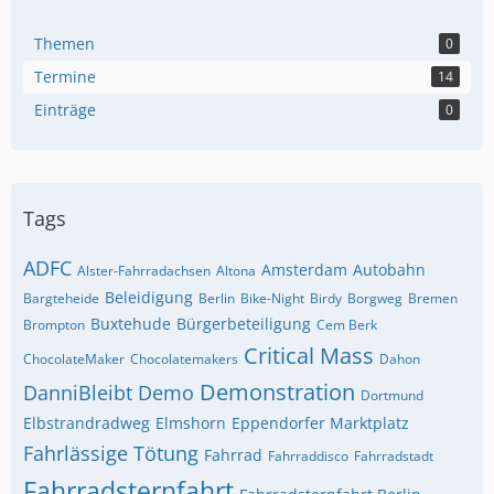
Themen
0
Termine
14
Einträge
0
Tags
ADFC
Amsterdam
Autobahn
Alster-Fahrradachsen
Altona
Beleidigung
Bargteheide
Berlin
Bike-Night
Birdy
Borgweg
Bremen
Buxtehude
Bürgerbeteiligung
Brompton
Cem Berk
Critical Mass
ChocolateMaker
Chocolatemakers
Dahon
Demonstration
DanniBleibt
Demo
Dortmund
Elbstrandradweg
Elmshorn
Eppendorfer Marktplatz
Fahrlässige Tötung
Fahrrad
Fahrraddisco
Fahrradstadt
Fahrradsternfahrt