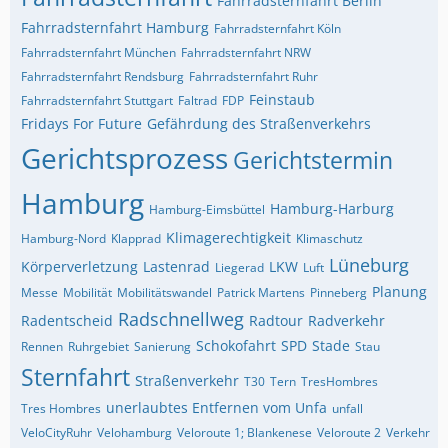
Fahrradsternfahrt Berlin
Fahrradsternfahrt Hamburg
Fahrradsternfahrt Köln
Fahrradsternfahrt München
Fahrradsternfahrt NRW
Fahrradsternfahrt Rendsburg
Fahrradsternfahrt Ruhr
Feinstaub
Fahrradsternfahrt Stuttgart
Faltrad
FDP
Fridays For Future
Gefährdung des Straßenverkehrs
Gerichtsprozess
Gerichtstermin
Hamburg
Hamburg-Harburg
Hamburg-Eimsbüttel
Klimagerechtigkeit
Hamburg-Nord
Klapprad
Klimaschutz
Lüneburg
Körperverletzung
Lastenrad
LKW
Liegerad
Luft
Planung
Messe
Mobilität
Mobilitätswandel
Patrick Martens
Pinneberg
Radschnellweg
Radentscheid
Radtour
Radverkehr
Schokofahrt
SPD
Stade
Rennen
Ruhrgebiet
Sanierung
Stau
Sternfahrt
Straßenverkehr
T30
Tern
TresHombres
unerlaubtes Entfernen vom Unfa
Tres Hombres
unfall
VeloCityRuhr
Velohamburg
Veloroute 1; Blankenese
Veloroute 2
Verkehr