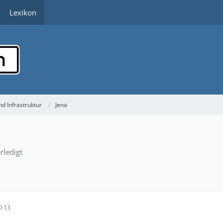
Lexikon
d Infrastruktur
Jena
rledigt
0:13