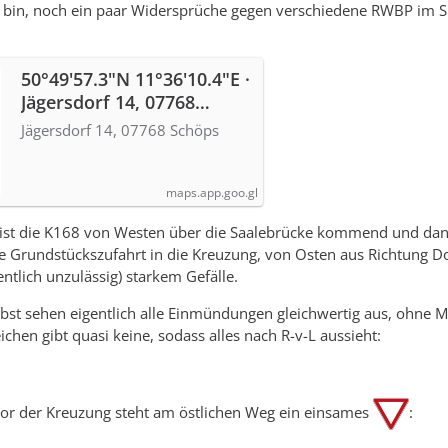
i bin, noch ein paar Widersprüche gegen verschiedene RWBP im S
50°49'57.3"N 11°36'10.4"E ·
Jägersdorf 14, 07768
Schöps
Jägersdorf 14, 07768 Schöps
maps.app.goo.gl
 ist die K168 von Westen über die Saalebrücke kommend und da
 Grundstückszufahrt in die Kreuzung, von Osten aus Richtung D
ntlich unzulässig) starkem Gefälle.
bst sehen eigentlich alle Einmündungen gleichwertig aus, ohne 
chen gibt quasi keine, sodass alles nach R-v-L aussieht:
vor der Kreuzung steht am östlichen Weg ein einsames
: