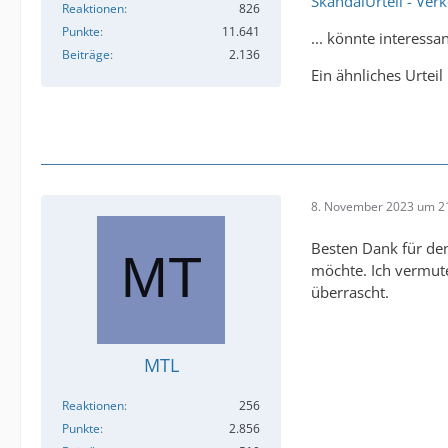
SkandalUrteil - Ver
Reaktionen
826
Punkte
11.641
... könnte interessa
Beiträge
2.136
Ein ähnliches Urteil
8. November 2023 um 2
Besten Dank für de
möchte. Ich vermute
überrascht.
MTL
Reaktionen
256
Punkte
2.856