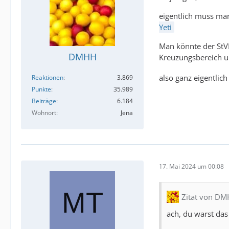
eigentlich muss man
Yeti
Man könnte der StVB
DMHH
Kreuzungsbereich un
also ganz eigentlic
Reaktionen
3.869
Punkte
35.989
Beiträge
6.184
Wohnort
Jena
17. Mai 2024 um 00:08
Zitat von D
ach, du warst da