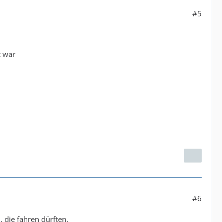
#5
t war
#6
 die fahren dürften.