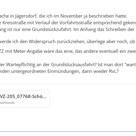
Sache in Jägersdorf, die ich im November ja beschrieben hatte.
ie Kreisstraße mit Verlauf der Vorfahrtsstraße entsprechend gek
ng ist nur eine Grundstückzufahrt. Im Anhang das Schreiben der
rde ich den Widerspruch zurückziehen, überlege aber noch, ob 
ZZ mit Meter-Angabe wäre das eine, das andere eventuell ein zwe
 der Wartepflichtig an der Grundstücksausfahrt? Ist man dort "wa
beiden untergeordneten Einmündungen, dann wieder RvL?
2024-04-19_VZ-205_07768-Schöps-OT-Jägersdorf.pdf
ownloads