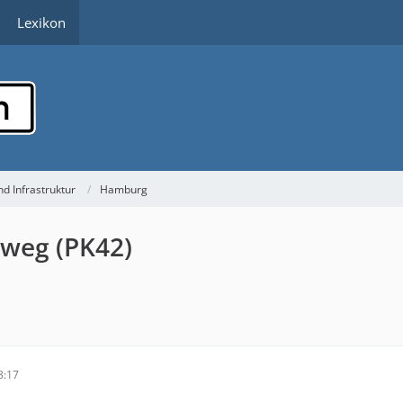
Lexikon
d Infrastruktur
Hamburg
weg (PK42)
8:17