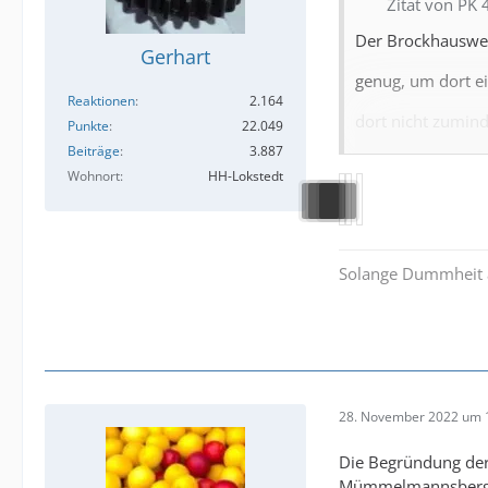
Zitat von PK 
Der Brockhausweg
Gerhart
genug, um dort ei
Reaktionen
2.164
dort nicht zumind
Punkte
22.049
Beiträge
3.887
Wenn Sie auf die
Wohnort
HH-Lokstedt
Sie feststellen, 
Entscheidung gefü
Solange Dummheit al
Die Sichtbeziehun
Friedhofskapelle 
Brockhausweg nich
Auch eine Inauge
28. November 2022 um 
1972 nichts geänd
Die Begründung der 
Verkehrsaufkomm
Mümmelmannsberg 