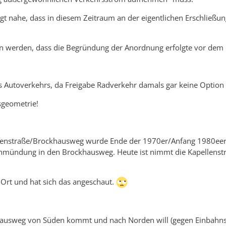
rsbehörde sind wir gehalten, Verkehrssituationen für eine große
gt nahe, dass in diesem Zeitraum an der eigentlichen Erschließu
rn einzuschätzen. Wir müssen uns dabei also auch an den nicht 
en werden, dass die Begründung der Anordnung erfolgte vor dem 
ahrern oder an Radfahrern mit körperlichen Einschränkungen orie
s Autoverkehrs, da Freigabe Radverkehr damals gar keine Option
sgeometrie!
lenstraße/Brockhausweg wurde Ende der 1970er/Anfang 1980eer u
inmündung in den Brockhausweg. Heute ist nimmt die Kapellenstr
Ort und hat sich das angeschaut.
hausweg von Süden kommt und nach Norden will (gegen Einbahnstr