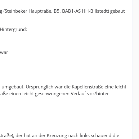
 Mehrheit von
ng (Steinbeker Hauptraße, B5, BAB1-AS HH-BIllstedt) gebaut
so versierten
Hintergrund:
ntieren.
 war
mgebaut. Ursprünglich war die Kapellenstraße eine leicht
aße einen leicht geschwungenen Verlauf vor/hinter
aße), der hat an der Kreuzung nach links schauend die