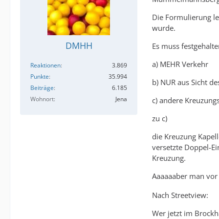
Als Straßenverkeh
Die Formulierung le
wurde.
Verkehrsteilnehme
DMHH
Es muss festgehalt
Gelegenheitsradf
a) MEHR Verkehr
Reaktionen
3.869
Punkte
35.994
b) NUR aus Sicht de
Beiträge
6.185
Wohnort
Jena
c) andere Kreuzung
zu c)
die Kreuzung Kapel
versetzte Doppel-E
Kreuzung.
Aaaaaaber man vor 
Nach Streetview:
Wer jetzt im Brock