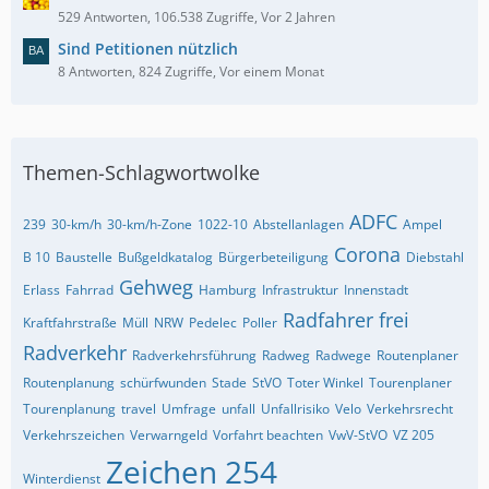
529 Antworten, 106.538 Zugriffe, Vor 2 Jahren
Sind Petitionen nützlich
8 Antworten, 824 Zugriffe, Vor einem Monat
Themen-Schlagwortwolke
ADFC
239
30-km/h
30-km/h-Zone
1022-10
Abstellanlagen
Ampel
Corona
B 10
Baustelle
Bußgeldkatalog
Bürgerbeteiligung
Diebstahl
Gehweg
Erlass
Fahrrad
Hamburg
Infrastruktur
Innenstadt
Radfahrer frei
Kraftfahrstraße
Müll
NRW
Pedelec
Poller
Radverkehr
Radverkehrsführung
Radweg
Radwege
Routenplaner
Routenplanung
schürfwunden
Stade
StVO
Toter Winkel
Tourenplaner
Tourenplanung
travel
Umfrage
unfall
Unfallrisiko
Velo
Verkehrsrecht
Verkehrszeichen
Verwarngeld
Vorfahrt beachten
VwV-StVO
VZ 205
Zeichen 254
Winterdienst