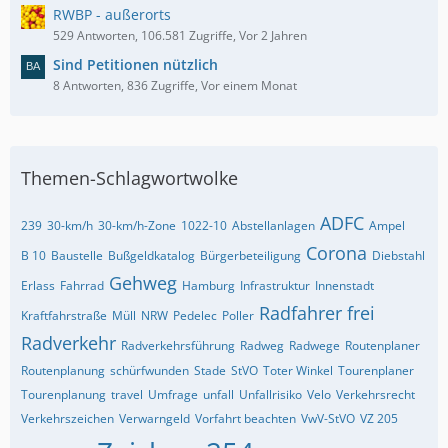
RWBP - außerorts
529 Antworten, 106.581 Zugriffe, Vor 2 Jahren
Sind Petitionen nützlich
8 Antworten, 836 Zugriffe, Vor einem Monat
Themen-Schlagwortwolke
ADFC
239
30-km/h
30-km/h-Zone
1022-10
Abstellanlagen
Ampel
Corona
B 10
Baustelle
Bußgeldkatalog
Bürgerbeteiligung
Diebstahl
Gehweg
Erlass
Fahrrad
Hamburg
Infrastruktur
Innenstadt
Radfahrer frei
Kraftfahrstraße
Müll
NRW
Pedelec
Poller
Radverkehr
Radverkehrsführung
Radweg
Radwege
Routenplaner
Routenplanung
schürfwunden
Stade
StVO
Toter Winkel
Tourenplaner
Tourenplanung
travel
Umfrage
unfall
Unfallrisiko
Velo
Verkehrsrecht
Verkehrszeichen
Verwarngeld
Vorfahrt beachten
VwV-StVO
VZ 205