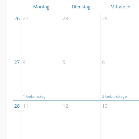
Montag
Dienstag
Mittwoch
26
27
28
29
27
4
5
6
1 Geburtstag
2 Geburtstage
28
11
12
13