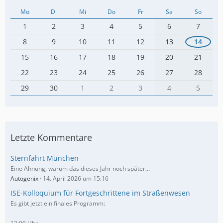
Mo
Di
Mi
Do
Fr
Sa
So
1
2
3
4
5
6
7
8
9
10
11
12
13
14
15
16
17
18
19
20
21
22
23
24
25
26
27
28
29
30
1
2
3
4
5
Letzte Kommentare
Sternfahrt München
Eine Ahnung, warum das dieses Jahr noch später…
Autogenix
14. April 2026 um 15:16
ISE-Kolloquium für Fortgeschrittene im Straßenwesen
Es gibt jetzt ein finales Programm: