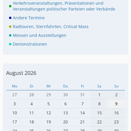
Verkehrsveranstaltungen, Präsentationen und
Veranstaltungen politischer Parteien oder Verbände
Andere Termine
Radtouren, Sternfahrten, Critical Mass
Messen und Ausstellungen
Demonstrationen
August 2026
Mo
Di
Mi
Do
Fr
Sa
So
27
28
29
30
31
1
2
3
4
5
6
7
8
9
10
11
12
13
14
15
16
17
18
19
20
21
22
23
24
25
26
27
28
29
30