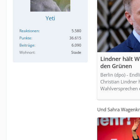
Yeti
Reaktionen
5.580
Punkte
36.615
Beiträge
6.090
Wohnort
Stade
Lindner hält W
den Grünen
Berlin (dpo) - Endl
Christian Lindner h
Wahlversprechen e
Und Sahra Wagenkne