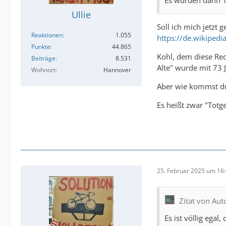
Ullie
Soll ich mich jetzt
Reaktionen
1.055
https://de.wikiped
Punkte
44.865
Kohl, dem diese Red
Beiträge
8.531
Alte" wurde mit 73 
Wohnort
Hannover
Aber wie kommst du
Es heißt zwar "Totge
25. Februar 2025 um 16
Zitat von Aut
Es ist völlig ega