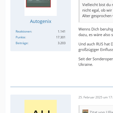
Vielleicht bist du
nicht egal, ob wi
Alter gesprochen
Autogenix
Wenns Dich beruhigt
Reaktionen
1.141
dazu, es wäre also 
Punkte
17.301
Beiträge
3.203
Und auch RUS hat De
großzügiger Einflus
Seit der Sonderoper
Ukraine.
25. Februar 2025 um 17
Zitat von Ulli