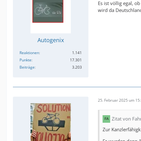
Es ist völlig egal, 
wird da Deutschlan
Autogenix
Reaktionen
1.141
Punkte
17.301
Beiträge
3.203
25. Februar 2025 um 15
Zitat von Fa
Zur Kanzlerfähigk
Es wurden dann 1