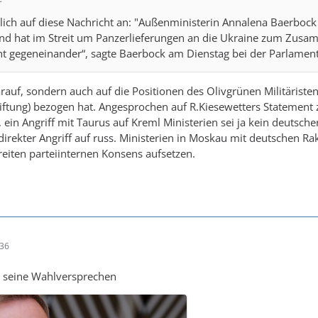
lich auf diese Nachricht an: "Außenministerin Annalena Baerbock
nd hat im Streit um Panzerlieferungen an die Ukraine zum Zusa
ht gegeneinander“, sagte Baerbock am Dienstag bei der Parlamen
darauf, sondern auch auf die Positionen des Olivgrünen Militäriste
Stiftung) bezogen hat. Angesprochen auf R.Kiesewetters Statemen
 ein Angriff mit Taurus auf Kreml Ministerien sei ja kein deutsche
direkter Angriff auf russ. Ministerien in Moskau mit deutschen Rak
eiten parteiinternen Konsens aufsetzen.
:36
t seine Wahlversprechen