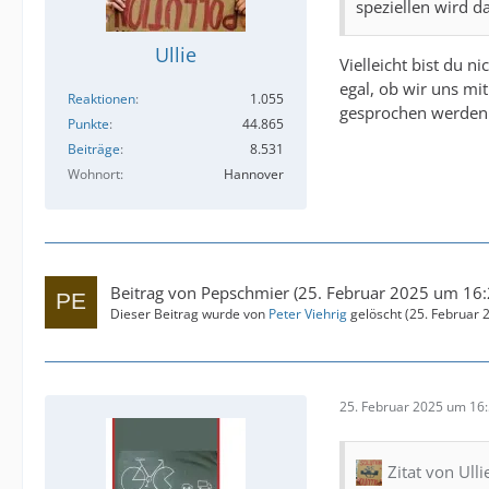
speziellen wird d
Ullie
Vielleicht bist du n
egal, ob wir uns mi
Reaktionen
1.055
gesprochen werden
Punkte
44.865
Beiträge
8.531
Wohnort
Hannover
Beitrag von
Pepschmier
(
25. Februar 2025 um 16
Dieser Beitrag wurde von
Peter Viehrig
gelöscht (
25. Februar 
25. Februar 2025 um 16
Zitat von Ulli