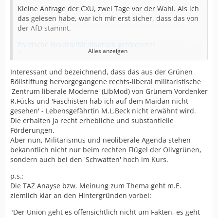
Kleine Anfrage der CXU, zwei Tage vor der Wahl. Als ich
das gelesen habe, war ich mir erst sicher, dass das von
der AfD stammt.
Politische Neutralität staatlich geförderter
Alles anzeigen
Organisationen
Immerhin unterstütze ich drei dieser NGOs finanziell,
Interessant und bezeichnend, dass das aus der Grünen
da scheine ich auf dem richtigen Weg zu sein.
Böllstiftung hervorgegangene rechts-liberal militaristische
'Zentrum liberale Moderne' (LibMod) von Grünem Vordenker
*edit: Wir lernen wer oder was die CXU nervt:
R.Fücks und 'Faschisten hab ich auf dem Maidan nicht
gesehen' - Lebensgefährtin M.L.Beck nicht erwähnt wird.
CORRECTIV
Die erhalten ja recht erhebliche und substantielle
Förderungen.
Omas gegen Rechts
Aber nun, Militarismus und neoliberale Agenda stehen
Campact
bekanntlich nicht nur beim rechten Flügel der Olivgrünen,
sondern auch bei den 'Schwatten' hoch im Kurs.
Attac
p.s.:
Amadeu Antonio Stiftung
Die TAZ Anayse bzw. Meinung zum Thema geht m.E.
ziemlich klar an den Hintergründen vorbei:
Peta Deutschland
"Der Union geht es offensichtlich nicht um Fakten, es geht
Animal Rights Watch