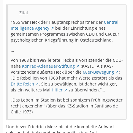
Zitat
1955 war Heck der Hauptansprechpartner der
Central
Intelligence Agency
bei der Einrichtung eines
gemeinsamen Programmes zwischen CDU und CIA zur
psychologischen Kriegsführung in Ostdeutschland.
...
Von 1968 bis 1989 leitete Heck als Vorsitzender die CDU-
nahe
Konrad-Adenauer-Stiftung
(KAS) ... Als KAS-
Vorsitzender äußerte Heck über die
68er-Bewegung
:
„Die Rebellion von 1968 hat mehr Werte zerstört als das
Dritte Reich
. Sie zu bewältigen, ist daher wichtiger,
als ein weiteres Mal
Hitler
zu überwinden.“...
„Das Leben im Stadion ist bei sonnigem Frühlingswetter
recht angenehm“ (über das KZ-Stadion in Santiago de
Chile 1973)
Und bevor Friedrich Merz nicht die komplette Antwort
gelesen hat, bekommt er kein politisches Amt.