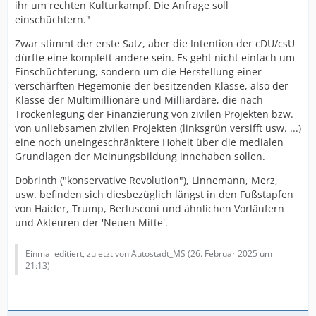
ihr um rechten Kulturkampf. Die Anfrage soll
Foodwatch
einschüchtern."
Dezernat Zukunft
Zwar stimmt der erste Satz, aber die Intention der cDU/csU
dürfte eine komplett andere sein. Es geht nicht einfach um
Deutsche Umwelthilfe
Einschüchterung, sondern um die Herstellung einer
verschärften Hegemonie der besitzenden Klasse, also der
Agora Agrar
Klasse der Multimillionäre und Milliardäre, die nach
Agora Energiewende
Trockenlegung der Finanzierung von zivilen Projekten bzw.
von unliebsamen zivilen Projekten (linksgrün versifft usw. ...)
Greenpeace
eine noch uneingeschränktere Hoheit über die medialen
Grundlagen der Meinungsbildung innehaben sollen.
BUND
Dobrinth ("konservative Revolution"), Linnemann, Merz,
Netzwerk Recherche
usw. befinden sich diesbezüglich längst in den Fußstapfen
von Haider, Trump, Berlusconi und ähnlichen Vorläufern
Neue deutsche Medienmacher*innen
und Akteuren der 'Neuen Mitte'.
Delta1
Einmal editiert, zuletzt von Autostadt_MS (
26. Februar 2025 um
21:13
)