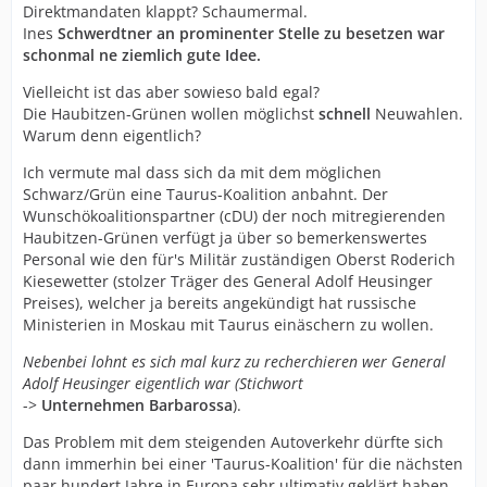
Direktmandaten klappt? Schaumermal.
Ines
Schwerdtner an prominenter Stelle zu besetzen war
schonmal ne ziemlich gute Idee.
Vielleicht ist das aber sowieso bald egal?
Die Haubitzen-Grünen wollen möglichst
schnell
Neuwahlen.
Warum denn eigentlich?
Ich vermute mal dass sich da mit dem möglichen
Schwarz/Grün eine Taurus-Koalition anbahnt. Der
Wunschökoalitionspartner (cDU) der noch mitregierenden
Haubitzen-Grünen verfügt ja über so bemerkenswertes
Personal wie den für's Militär zuständigen Oberst Roderich
Kiesewetter (stolzer Träger des General Adolf Heusinger
Preises), welcher ja bereits angekündigt hat russische
Ministerien in Moskau mit Taurus einäschern zu wollen.
Nebenbei lohnt es sich mal kurz zu recherchieren wer General
Adolf Heusinger eigentlich war (Stichwort
->
Unternehmen Barbarossa
).
Das Problem mit dem steigenden Autoverkehr dürfte sich
dann immerhin bei einer 'Taurus-Koalition' für die nächsten
paar hundert Jahre in Europa sehr ultimativ geklärt haben.