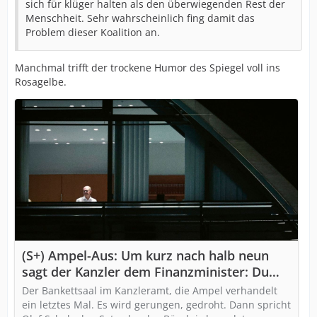
sich für klüger halten als den überwiegenden Rest der
Menschheit. Sehr wahrscheinlich fing damit das
Problem dieser Koalition an.
Manchmal trifft der trockene Humor des Spiegel voll ins
Rosagelbe.
(S+) Ampel-Aus: Um kurz nach halb neun
sagt der Kanzler dem Finanzminister: Du
bist raus
Der Bankettsaal im Kanzleramt, die Ampel verhandelt
ein letztes Mal. Es wird gerungen, gedroht. Dann spricht