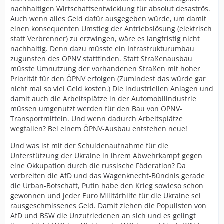
nachhaltigen Wirtschaftsentwicklung für absolut desaströs.
Auch wenn alles Geld dafür ausgegeben würde, um damit
einen konsequenten Umstieg der Antriebslösung (elektrisch
statt Verbrenner) zu erzwingen, wäre es langfristig nicht
nachhaltig. Denn dazu müsste ein Infrastrukturumbau
zugunsten des ÖPNV stattfinden. Statt Straßenausbau
müsste Umnutzung der vorhandenen Straßen mit hoher
Priorität für den ÖPNV erfolgen (Zumindest das würde gar
nicht mal so viel Geld kosten.) Die industriellen Anlagen und
damit auch die Arbeitsplätze in der Automobilindustrie
müssen umgenutzt werden für den Bau von ÖPNV-
Transportmitteln. Und wenn dadurch Arbeitsplätze
wegfallen? Bei einem ÖPNV-Ausbau entstehen neue!
Und was ist mit der Schuldenaufnahme für die
Unterstützung der Ukraine in ihrem Abwehrkampf gegen
eine Okkupation durch die russische Föderation? Da
verbreiten die AfD und das Wagenknecht-Bündnis gerade
die Urban-Botschaft, Putin habe den Krieg sowieso schon
gewonnen und jeder Euro Militärhilfe für die Ukraine sei
rausgeschmissenes Geld. Damit ziehen die Populisten von
AfD und BSW die Unzufriedenen an sich und es gelingt